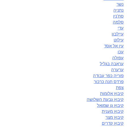
נשר
נתניה
סח'נין
סלמה
עדי
עיילבון
עילוט
עין אל אסד
עכו
עפולה
עראבה בגליל
ערערה
פוריה כפר עבודה
פרדס חנה כרכור
צפת
קיבוץ אלומות
קיבוץ גבעת השלושה
קיבוץ גן שמואל
קיבוץ מענית
קיבוץ מצר
קיבוץ קדרים