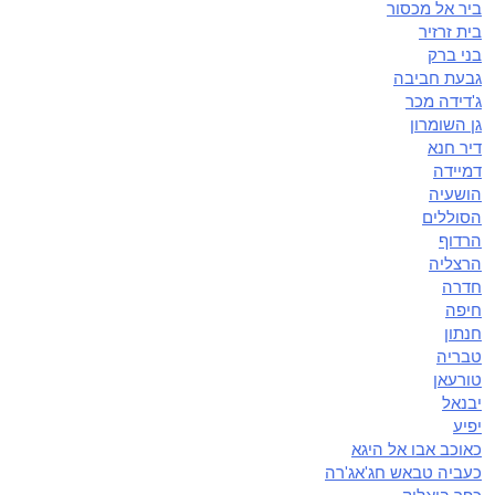
ביר אל מכסור
בית זרזיר
בני ברק
גבעת חביבה
ג'דידה מכר
גן השומרון
דיר חנא
דמיידה
הושעיה
הסוללים
הרדוף
הרצליה
חדרה
חיפה
חנתון
טבריה
טורעאן
יבנאל
יפיע
כאוכב אבו אל היגא
כעביה טבאש חג'אג'רה