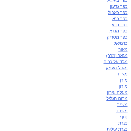
כפר ביאליק
כפר גדעון
כפר כאבול
כפר כנא
כפר כרע
כפר מנדא
כפר מסריק
כרמיאל
מאור
מגאר (מרר)
מג'ד אל כרום
מגדל העמק
מגידו
מורן
מירון
מעלה עירון
מרום הגליל
משגב
משהד
נחף
נצרת
נצרת עילית