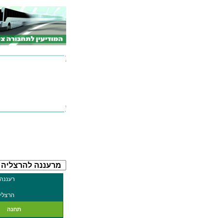
רעננה 
הרצליה 
תחנה