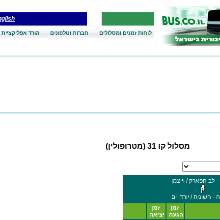
glish
לוחות זמנים ומסלולים
חברות וטלפונים
הורד אפליקציית 
מסלול קו 31 (מטרופולין)
- לב הפארק / וייצמן
- השונית / יורדי ים
זמן
זמן
הגעה
יציאה