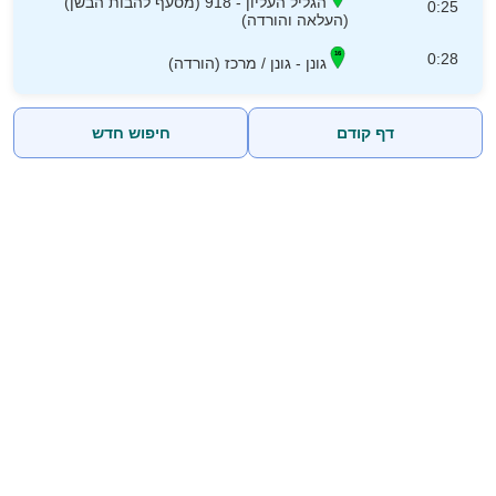
הגליל העליון - 918 (מסעף להבות הבשן)
0:25
(העלאה והורדה)
0:28
גונן - גונן / מרכז (הורדה)
דף קודם
חיפוש חדש