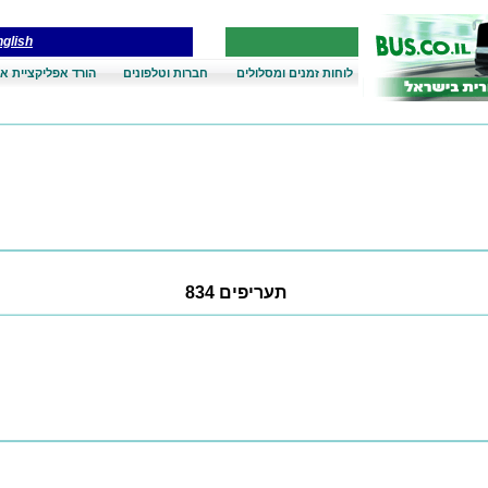
glish
לוחות זמנים ומסלולים
חברות וטלפונים
הורד אפליקציית אנ
תעריפים 834