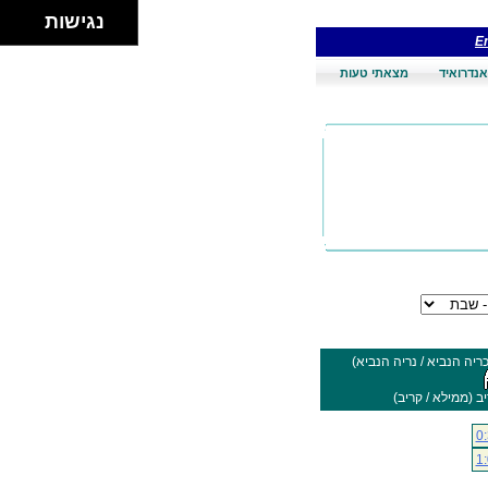
נגישות
En
אנדרואיד
מצאתי טעות
ריה הנביא / נריה הנביא)
ב (ממילא / קריב)
0
1