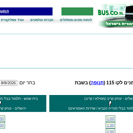
glish
לוחות זמנים ומסלולים
חברות וטלפונים
הורד אפליקציית 
ם לקו 115 (
תנופה
) בשבת
בחר יום:
שלים - יצחק קריב (ממילא / קריב)
בית שמש - תלמוד בבלי (זכ
מוד בבלי (זכריה הנביא / שדרות האמוראים)
ירושלים - יצחק קרי
:30
1:00
:00
1:30
2:00