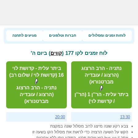
לוחות זמנים ומסלולים
חברות וטלפונים
מגיעים לתחנה
לוח זמנים לקו 177 (
) ביום ה'
קווים
נתניה - הרב הרצוג
ביתר עלית - קדושת לוי
(הרצוג / עובדיה
16 (קדושת לוי / שלום רב)
מברטנורא)
נתניה - הרב הרצוג
ביתר עלית - הר''ן 1 (הר''ן
(הרצוג / עובדיה
/ קדושת לוי)
מברטנורא)
20:00
13:30
צבע רקע שונה מייצג לרוב מסלול שונה במקצת
הקש על השעה הרצויה כדי לראות את מסלול הקו בשעה זו
אתר bus.co.il הוא שרות פרטי, המידע ניתן ללא אחריות