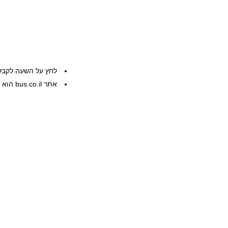
לחץ על השעה לקבל
אתר bus.co.il הוא שרות פרטי, המידע ניתן ללא אחריות