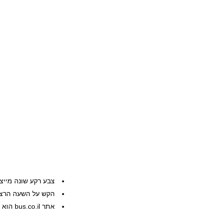
צבע רקע שונה מייצ
הקש על השעה הרצוי
אתר bus.co.il הוא שרות פרטי, המידע ניתן ללא אחריות