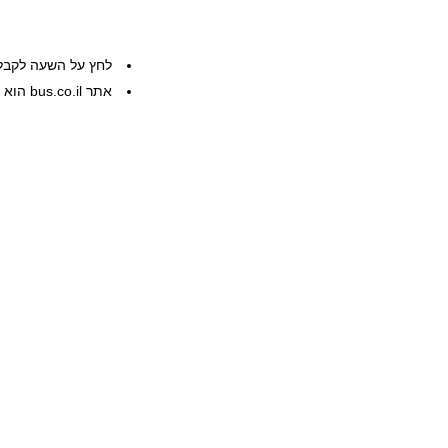
לחץ על השעה לקבל
אתר bus.co.il הוא שרות פרטי, המידע ניתן ללא אחריות