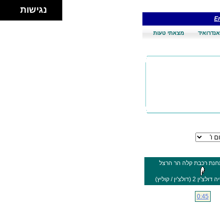
נגישות
En
אנדרואיד
מצאתי טעות
תחנת רכבת קלה הר הרצל
 (דולצ'ין / קוליץ)
0:45