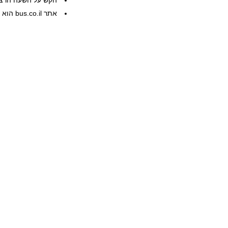
הקש על השעה הרצוי
אתר bus.co.il הוא שרות פרטי, המידע ניתן ללא אחריות