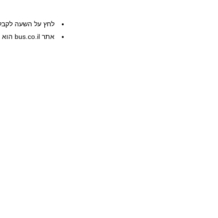
לחץ על השעה לקבל
אתר bus.co.il הוא שרות פרטי, המידע ניתן ללא אחריות