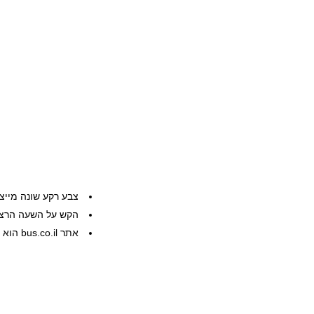
צבע רקע שונה מייצ
הקש על השעה הרצוי
אתר bus.co.il הוא שרות פרטי, המידע ניתן ללא אחריות