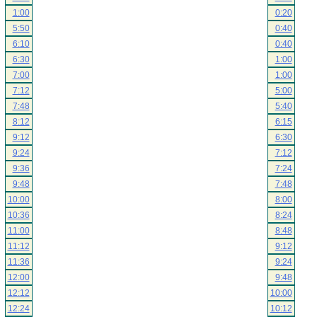
1:00
0:20
5:50
0:40
6:10
0:40
6:30
1:00
7:00
1:00
7:12
5:00
7:48
5:40
8:12
6:15
9:12
6:30
9:24
7:12
9:36
7:24
9:48
7:48
10:00
8:00
10:36
8:24
11:00
8:48
11:12
9:12
11:36
9:24
12:00
9:48
12:12
10:00
12:24
10:12