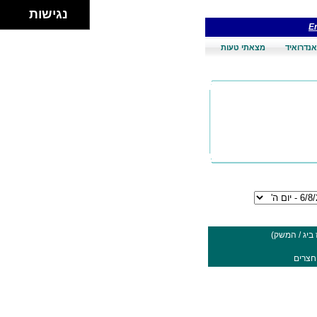
נגישות
En
אנדרואיד
מצאתי טעות
ביג / המשק)
חצרים