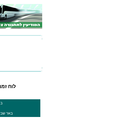
לוח זמנים
בא
באר שבע 