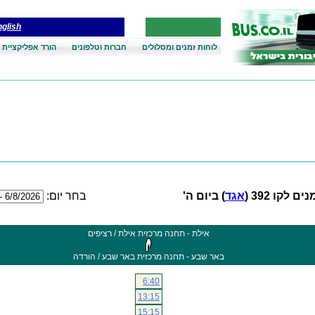
glish
לוחות זמנים ומסלולים
חברות וטלפונים
הורד אפליקציית 
ם לקו 392 (
אגד
) ביום ה'
בחר יום:
אילת - תחנה מרכזית אילת / רציפים
באר שבע - תחנה מרכזית באר שבע / הורדה
6:40
13:15
15:15