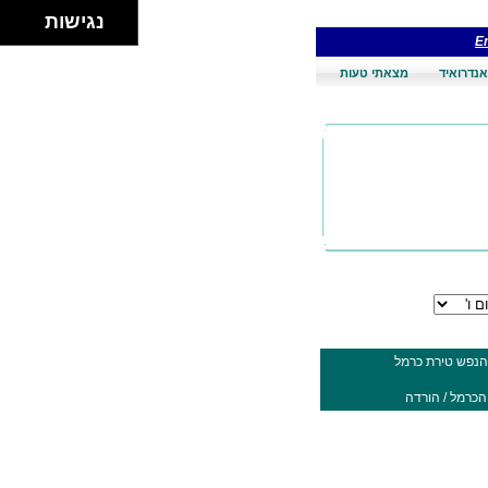
נגישות
En
אנדרואיד
מצאתי טעות
 הנפש טירת כרמל
הכרמל / הורדה