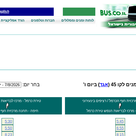
glish
לוחות זמנים ומסלולים
חברות וטלפונים
הורד אפליקציית 
ים לקו 45 (
אגד
) ביום ו'
בחר יום:
כזית חוף הכרמל / רציפים בינעירוני
טירת כרמל - מרכז לבריאות
 מרכז לבריאות הנפש טירת כרמל
חיפה - תחנה מרכזית חוף 
5:30
5:45
5:50
6:55
8:23
8:15