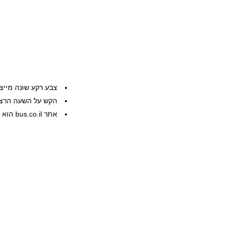
צבע רקע שונה מייצ
הקש על השעה הרצוי
אתר bus.co.il הוא שרות פרטי, המידע ניתן ללא אחריות