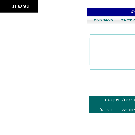
נגישות
En
אנדרואיד
מצאתי טעות
צופים / בנימין מזר)
נווה יעקב / הרב פרדס)