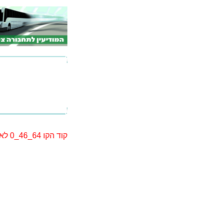
קוד הקו 64_46_0 לא נמצא. יתכן שקוד הקו השתנה. אנא בצע חיפוש מחדש.