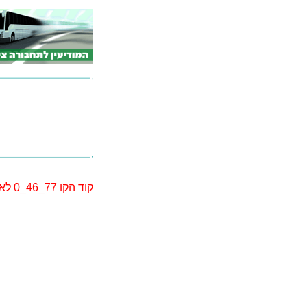
קוד הקו 77_46_0 לא נמצא. יתכן שקוד הקו השתנה. אנא בצע חיפוש מחדש.