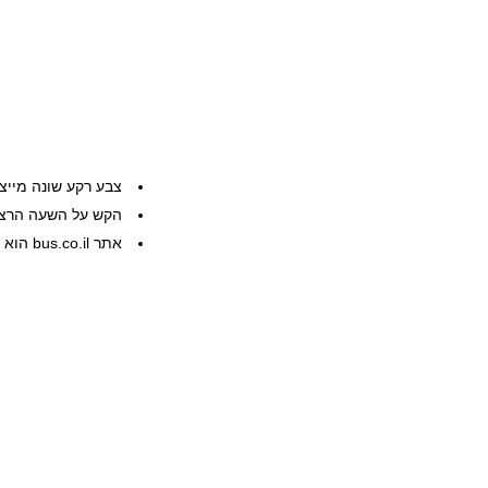
צבע רקע שונה מייצ
הקש על השעה הרצוי
אתר bus.co.il הוא שרות פרטי, המידע ניתן ללא אחריות