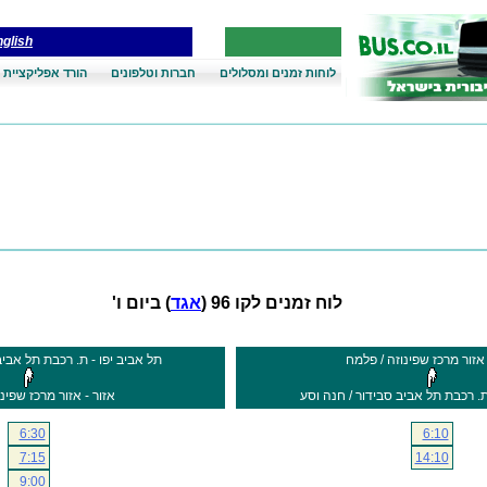
glish
לוחות זמנים ומסלולים
חברות וטלפונים
הורד אפליקציית 
לוח זמנים לקו 96 (
אגד
) ביום ו'
 אזור מרכז שפינוזה / פלמח
תל אביב יפו - ת. רכבת תל אביב 
ת. רכבת תל אביב סבידור / חנה וסע
אזור - אזור מרכז שפינ
6:30
6:10
7:15
14:10
9:00