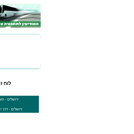
לוח זמנ
ירושלים - הע
ירושלים - דרך י