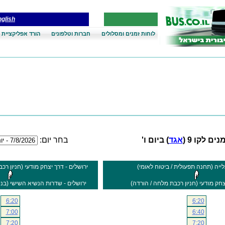
glish
לוחות זמנים ומסלולים
חברות וטלפונים
הורד אפליקציית 
ים לקו 9 (
אגד
) ביום ו'
בחר יום:
לייה (תחנה תפעולית / ביטוח לאומי)
ירושלים - דרך יצחק מודעי (חניון רכ
צחק מודעי (חניון רכבת מלחה / הורדה)
ירושלים - שדרות הנשיא השישי (בני
6:20
6:20
7:00
6:40
7:20
7:20