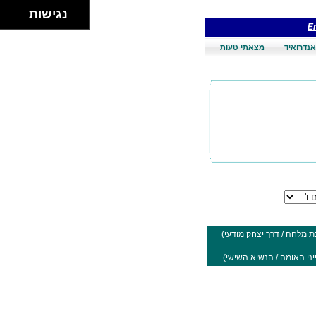
נגישות
En
אנדרואיד
מצאתי טעות
בת מלחה / דרך יצחק מודעי)
יני האומה / הנשיא השישי)