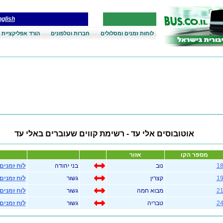
glish
לוחות זמנים ומסלולים
חברות וטלפונים
הורד אפליקציית 
אוטובוסים אלי עד - רשימת קווים שעוברים באלי עד
מספר הקו
אזור
1
נוב
בני יהודה
לוח זמנים
1
קצרין
גשור
לוח זמנים
2
מבוא חמה
גשור
לוח זמנים
2
טבריה
גשור
לוח זמנים