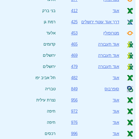
אגד
412
בני ברק
דרך אגד עוטף ירושלים
425
רמת גן
מטרופולין
453
אלעד
אגד תעבורה
465
קדומים
אגד תעבורה
469
ירושלים
אגד תעבורה
479
ירושלים
אגד
482
תל אביב יפו
סופרבוס
849
טבריה
אגד
956
נצרת עילית
אגד
972
חיפה
אגד
976
חיפה
אגד
996
רכסים