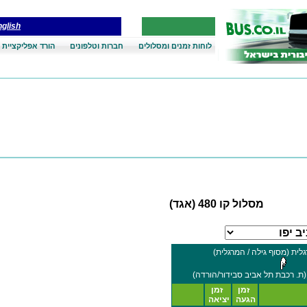
glish
לוחות זמנים ומסלולים
חברות וטלפונים
הורד אפליקציית 
מסלול קו 480 (אגד)
גלית (מסוף גילה / המרגלית)
זמן
זמן
הגעה
יציאה