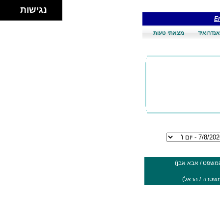
נגישות
En
אנדרואיד
מצאתי טעות
המשפט / אבא אבן)
משטרה / הראל)