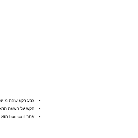
צבע רקע שונה מייצ
הקש על השעה הרצוי
אתר bus.co.il הוא שרות פרטי, המידע ניתן ללא אחריות