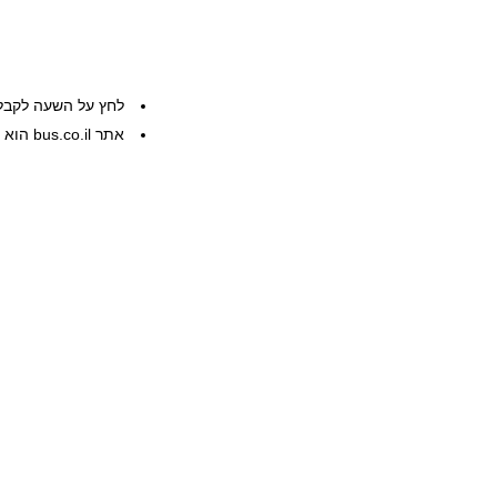
לחץ על השעה לקבל
אתר bus.co.il הוא שרות פרטי, המידע ניתן ללא אחריות