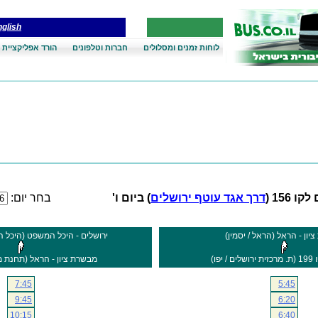
glish
לוחות זמנים ומסלולים
חברות וטלפונים
הורד אפליקציית 
ו 156 (
דרך אגד עוטף ירושלים
) ביום ו'
בחר יום:
יון - הראל (הראל / יסמין)
ירושלים - היכל המשפט (היכל 
 יפו)
מבשרת ציון - הראל (תחנת 
7:45
5:45
9:45
6:20
10:15
6:40