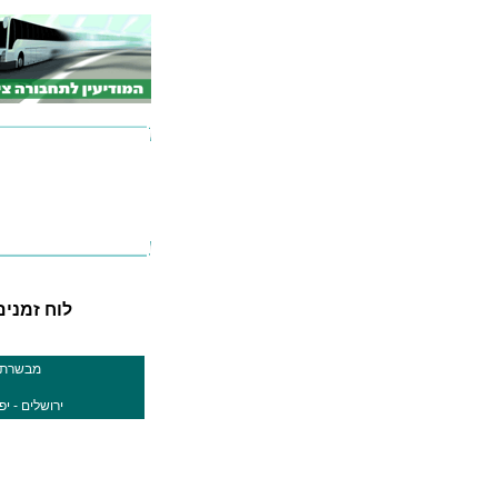
לוח זמנים לק
מבשרת צ
ירושלים - יפו 199 (ת. מרכזית ירושלים /