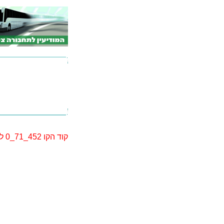
קוד הקו 452_71_0 לא נמצא. יתכן שקוד הקו השתנה. אנא בצע חיפוש מחדש.