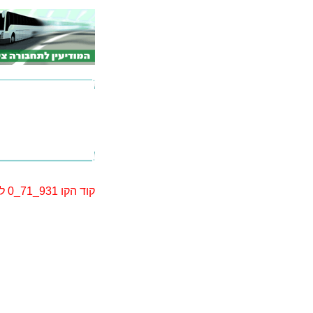
קוד הקו 931_71_0 לא נמצא. יתכן שקוד הקו השתנה. אנא בצע חיפוש מחדש.