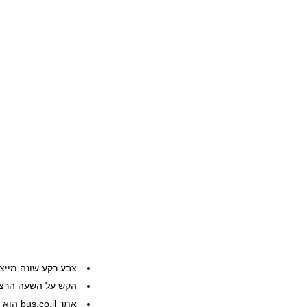
צבע רקע שונה מייצ
הקש על השעה הרצוי
אתר bus.co.il הוא שרות פרטי, המידע ניתן ללא אחריות