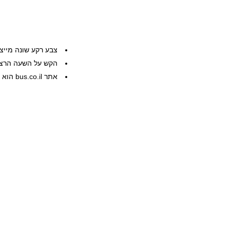
צבע רקע שונה מייצ
הקש על השעה הרצוי
אתר bus.co.il הוא שרות פרטי, המידע ניתן ללא אחריות