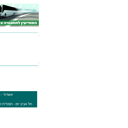
אשדוד - 
תל אביב יפו - תמח''ת קומה 6 (ת.מרכזית תל אביב קומה 