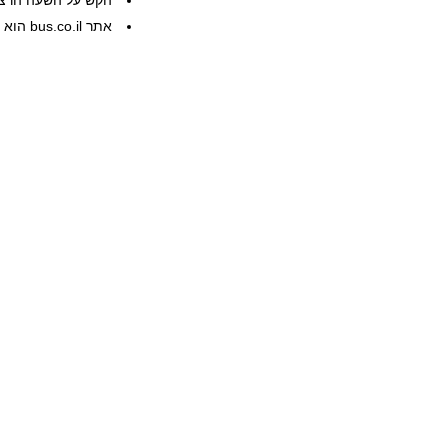
הקש על השעה הרצוי
אתר bus.co.il הוא שרות פרטי, המידע ניתן ללא אחריות