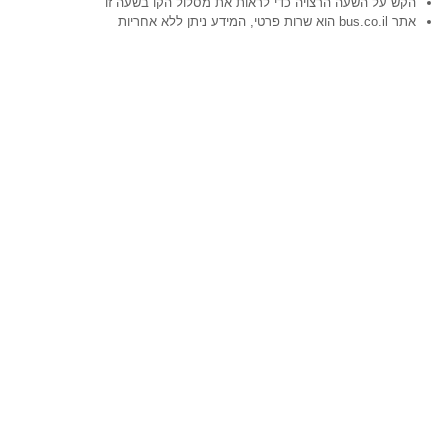
הקש על השעה הרצויה כדי לראות את מסלול הקו בשעה זו
אתר bus.co.il הוא שרות פרטי, המידע ניתן ללא אחריות